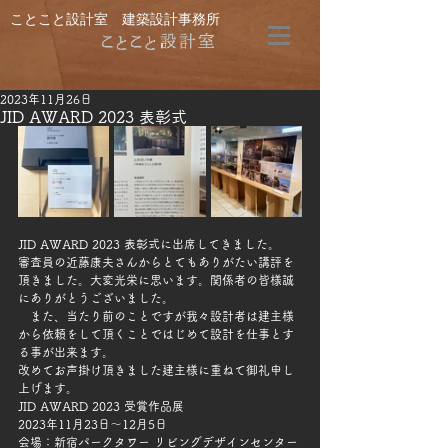
ことこと設計室 建築設計事務所
2023年11月26日
JID AWARD 2023 表彰式
JID AWARD 2023 表彰式に出席してきました。
審査員の近藤康夫さんからとてもありがたい講評を
頂きました。大変光栄に思います。関係者の皆様誠
にありがとうございました。
　また、当たり前のことですが我々設計者は建主様
から依頼をして頂くことではじめて設計を仕事とす
る事が出来ます。
改めてお声掛け頂きました建主様に重ねて御礼申し
上げます。
JID AWARD 2023 受賞作品展
2023年11月23日〜12月5日
会場：新宿パークタワー リビングデザインセンター