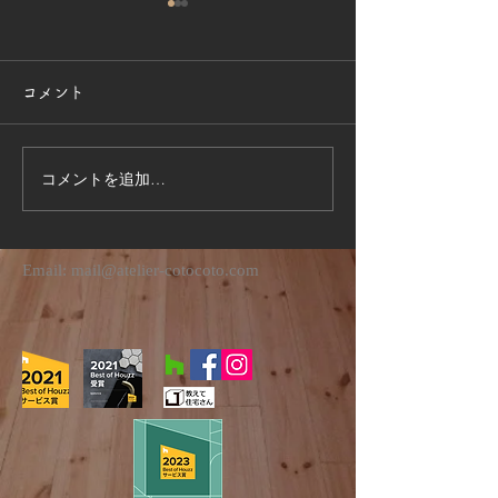
コメント
受賞のお知らせ
深夜の現場監理
コメントを追加…
Email:
mail@atelier-cotocoto.com