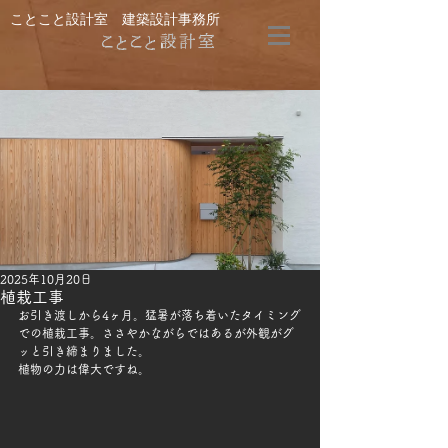
ことこと設計室 建築設計事務所
2025年10月20日
植栽工事
お引き渡しから4ヶ月。猛暑が落ち着いたタイミング
での植栽工事。ささやかながらではあるが外観がグ
ッと引き締まりました。
植物の力は偉大ですね。