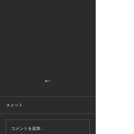
コメント
受賞のお知らせ
深夜の現場監理
コメントを追加…