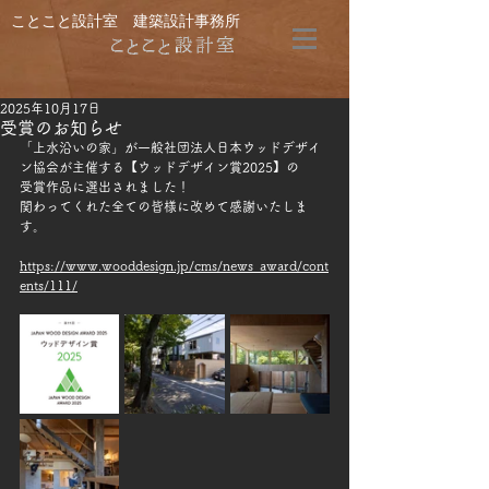
ことこと設計室 建築設計事務所
2025年10月17日
受賞のお知らせ
「上水沿いの家」が一般社団法人日本ウッドデザイ
ン協会が主催する【ウッドデザイン賞2025】の
受賞作品に選出されました！
関わってくれた全ての皆様に改めて感謝いたしま
す。
https://www.wooddesign.jp/cms/news_award/cont
ents/111/