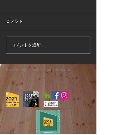
コメント
受賞のお知らせ
深夜の現場監理
コメントを追加…
Email:
mail@atelier-cotocoto.com